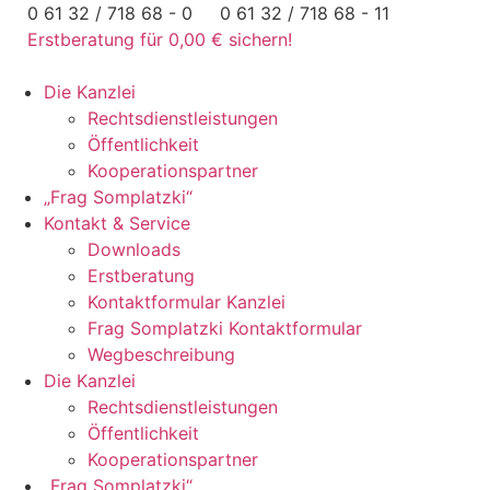
Zum
0 61 32 / 718 68 - 0
0 61 32 / 718 68 - 11
Inhalt
Erstberatung für 0,00 € sichern!
springen
Die Kanzlei
Rechtsdienstleistungen
Öffentlichkeit
Kooperationspartner
„Frag Somplatzki“
Kontakt & Service
Downloads
Erstberatung
Kontaktformular Kanzlei
Frag Somplatzki Kontaktformular
Wegbeschreibung
Die Kanzlei
Rechtsdienstleistungen
Öffentlichkeit
Kooperationspartner
„Frag Somplatzki“