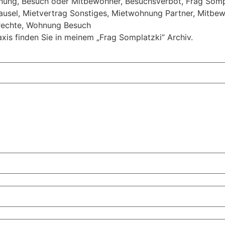
nung
,
Besuch oder Mitbewohner
,
Besuchsverbot
,
Frag Somp
ausel
,
Mietvertrag Sonstiges
,
Mietwohnung Partner
,
Mitbew
rechte
,
Wohnung Besuch
xis finden Sie in meinem „Frag Somplatzki“ Archiv.