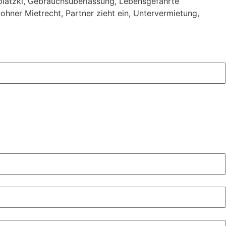
latzki
,
Gebrauchsüberlassung
,
Lebensgefährte
ohner Mietrecht
,
Partner zieht ein
,
Untervermietung
,