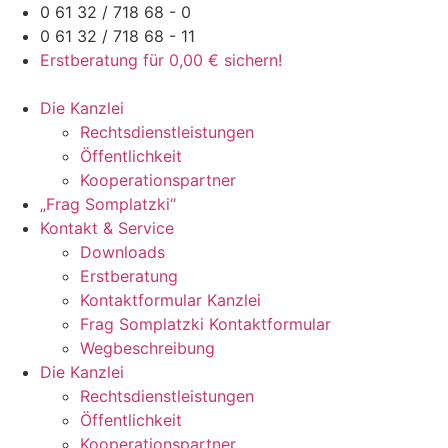
Zum
0 61 32 / 718 68 - 0
Inhalt
0 61 32 / 718 68 - 11
springen
Erstberatung für 0,00 € sichern!
Die Kanzlei
Rechtsdienstleistungen
Öffentlichkeit
Kooperationspartner
„Frag Somplatzki“
Kontakt & Service
Downloads
Erstberatung
Kontaktformular Kanzlei
Frag Somplatzki Kontaktformular
Wegbeschreibung
Die Kanzlei
Rechtsdienstleistungen
Öffentlichkeit
Kooperationspartner