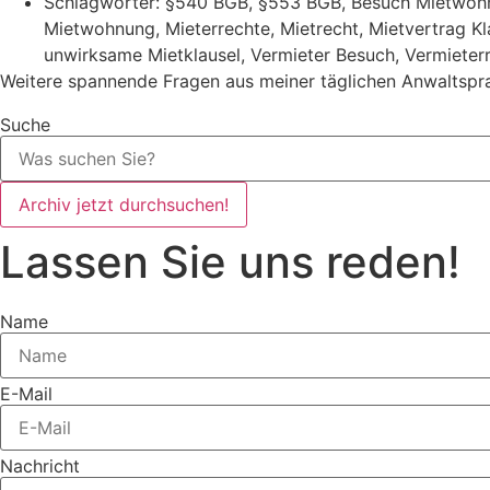
Schlagwörter:
§540 BGB
,
§553 BGB
,
Besuch Mietwoh
Mietwohnung
,
Mieterrechte
,
Mietrecht
,
Mietvertrag Kl
unwirksame Mietklausel
,
Vermieter Besuch
,
Vermieter
Weitere spannende Fragen aus meiner täglichen Anwaltspra
Suche
Archiv jetzt durchsuchen!
Lassen Sie uns reden!
Name
E-Mail
Nachricht