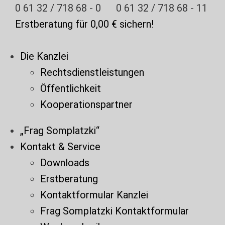
Zum
0 61 32 / 718 68 - 0
0 61 32 / 718 68 - 11
Inhalt
Erstberatung für 0,00 € sichern!
springen
Die Kanzlei
Rechtsdienstleistungen
Öffentlichkeit
Kooperationspartner
„Frag Somplatzki“
Kontakt & Service
Downloads
Erstberatung
Kontaktformular Kanzlei
Frag Somplatzki Kontaktformular