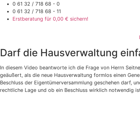
Zum
0 61 32 / 718 68 - 0
Inhalt
0 61 32 / 718 68 - 11
springen
Erstberatung für 0,00 € sichern!
Darf die Hausverwaltung einf
In diesem Video beantworte ich die Frage von Herrn Seitn
geäußert, als die neue Hausverwaltung formlos einen Gener
Beschluss der Eigentümerversammlung geschehen darf, und s
rechtliche Lage und ob ein Beschluss wirklich notwendig i