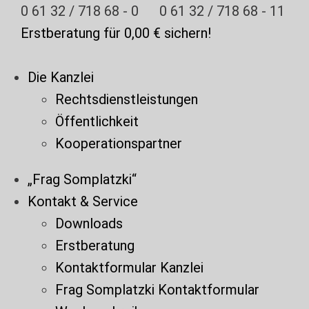
Zum
0 61 32 / 718 68 - 0
0 61 32 / 718 68 - 11
Inhalt
Erstberatung für 0,00 € sichern!
springen
Die Kanzlei
Rechtsdienstleistungen
Öffentlichkeit
Kooperationspartner
„Frag Somplatzki“
Kontakt & Service
Downloads
Erstberatung
Kontaktformular Kanzlei
Frag Somplatzki Kontaktformular