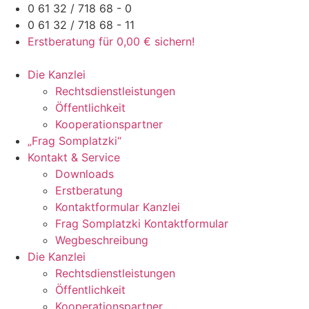
Zum
0 61 32 / 718 68 - 0
Inhalt
0 61 32 / 718 68 - 11
springen
Erstberatung für 0,00 € sichern!
Die Kanzlei
Rechtsdienstleistungen
Öffentlichkeit
Kooperationspartner
„Frag Somplatzki“
Kontakt & Service
Downloads
Erstberatung
Kontaktformular Kanzlei
Frag Somplatzki Kontaktformular
Wegbeschreibung
Die Kanzlei
Rechtsdienstleistungen
Öffentlichkeit
Kooperationspartner