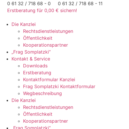
Zum
0 61 32 / 718 68 - 0
0 61 32 / 718 68 - 11
Inhalt
Erstberatung für 0,00 € sichern!
springen
Die Kanzlei
Rechtsdienstleistungen
Öffentlichkeit
Kooperationspartner
„Frag Somplatzki“
Kontakt & Service
Downloads
Erstberatung
Kontaktformular Kanzlei
Frag Somplatzki Kontaktformular
Wegbeschreibung
Die Kanzlei
Rechtsdienstleistungen
Öffentlichkeit
Kooperationspartner
„Frag Somplatzki“