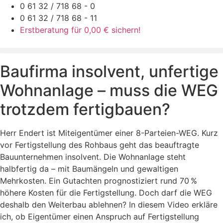
Zum
0 61 32 / 718 68 - 0
Inhalt
0 61 32 / 718 68 - 11
springen
Erstberatung für 0,00 € sichern!
Baufirma insolvent, unfertige
Wohnanlage – muss die WEG
trotzdem fertigbauen?
Herr Endert ist Miteigentümer einer 8-Parteien-WEG. Kurz
vor Fertigstellung des Rohbaus geht das beauftragte
Bauunternehmen insolvent. Die Wohnanlage steht
halbfertig da – mit Baumängeln und gewaltigen
Mehrkosten. Ein Gutachten prognostiziert rund 70 %
höhere Kosten für die Fertigstellung. Doch darf die WEG
deshalb den Weiterbau ablehnen? In diesem Video erkläre
ich, ob Eigentümer einen Anspruch auf Fertigstellung