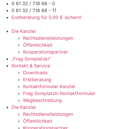
Zum
0 61 32 / 718 68 - 0
Inhalt
0 61 32 / 718 68 - 11
springen
Erstberatung für 0,00 € sichern!
Die Kanzlei
Rechtsdienstleistungen
Öffentlichkeit
Kooperationspartner
„Frag Somplatzki“
Kontakt & Service
Downloads
Erstberatung
Kontaktformular Kanzlei
Frag Somplatzki Kontaktformular
Wegbeschreibung
Die Kanzlei
Rechtsdienstleistungen
Öffentlichkeit
Kooperationspartner