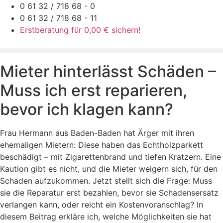
Zum
0 61 32 / 718 68 - 0
Inhalt
0 61 32 / 718 68 - 11
springen
Erstberatung für 0,00 € sichern!
Mieter hinterlässt Schäden –
Muss ich erst reparieren,
bevor ich klagen kann?
Frau Hermann aus Baden-Baden hat Ärger mit ihren
ehemaligen Mietern: Diese haben das Echtholzparkett
beschädigt – mit Zigarettenbrand und tiefen Kratzern. Eine
Kaution gibt es nicht, und die Mieter weigern sich, für den
Schaden aufzukommen. Jetzt stellt sich die Frage: Muss
sie die Reparatur erst bezahlen, bevor sie Schadensersatz
verlangen kann, oder reicht ein Kostenvoranschlag? In
diesem Beitrag erkläre ich, welche Möglichkeiten sie hat