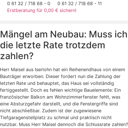
Zum
0 61 32 / 718 68 - 0
0 61 32 / 718 68 - 11
Inhalt
Erstberatung für 0,00 € sichern!
springen
Mängel am Neubau: Muss ich
die letzte Rate trotzdem
zahlen?
Herr Maisel aus Iserlohn hat ein Reihenendhaus von einem
Bauträger erworben. Dieser fordert nun die Zahlung der
letzten Rate und behauptet, das Haus sei vollständig
fertiggestellt. Doch es fehlen wichtige Bauelemente: Ein
französischer Balkon am Wohnzimmerfenster fehlt, was
eine Absturzgefahr darstellt, und die Fenstergriffe sind
nicht abschließbar. Zudem ist der zugewiesene
Tiefgaragenstellplatz zu schmal und praktisch nicht
nutzbar. Muss Herr Maisel dennoch die Schlussrate zahlen?