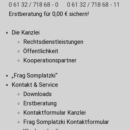
Zum
0 61 32 / 718 68 - 0
0 61 32 / 718 68 - 11
Inhalt
Erstberatung für 0,00 € sichern!
springen
Die Kanzlei
Rechtsdienstleistungen
Öffentlichkeit
Kooperationspartner
„Frag Somplatzki“
Kontakt & Service
Downloads
Erstberatung
Kontaktformular Kanzlei
Frag Somplatzki Kontaktformular