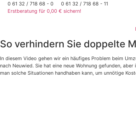
Zum
0 61 32 / 718 68 - 0
0 61 32 / 718 68 - 11
Inhalt
Erstberatung für 0,00 € sichern!
springen
So verhindern Sie doppelte 
In diesem Video gehen wir ein häufiges Problem beim Umzu
nach Neuwied. Sie hat eine neue Wohnung gefunden, aber ih
man solche Situationen handhaben kann, um unnötige Kost