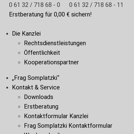
Zum
0 61 32 / 718 68 - 0
0 61 32 / 718 68 - 11
Inhalt
Erstberatung für 0,00 € sichern!
springen
Die Kanzlei
Rechtsdienstleistungen
Öffentlichkeit
Kooperationspartner
„Frag Somplatzki“
Kontakt & Service
Downloads
Erstberatung
Kontaktformular Kanzlei
Frag Somplatzki Kontaktformular