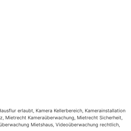
ausflur erlaubt
,
Kamera Kellerbereich
,
Kamerainstallation
tz
,
Mietrecht Kameraüberwachung
,
Mietrecht Sicherheit
,
überwachung Mietshaus
,
Videoüberwachung rechtlich
,