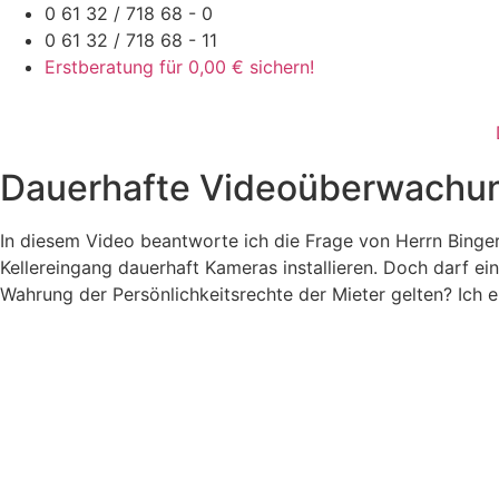
Zum
0 61 32 / 718 68 - 0
Inhalt
0 61 32 / 718 68 - 11
springen
Erstberatung für 0,00 € sichern!
Dauerhafte Videoüberwachung
In diesem Video beantworte ich die Frage von Herrn Bing
Kellereingang dauerhaft Kameras installieren. Doch darf 
Wahrung der Persönlichkeitsrechte der Mieter gelten? Ich er