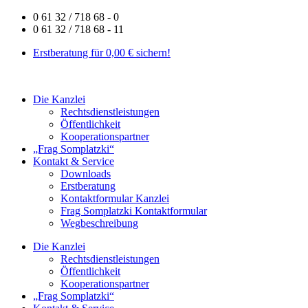
Zum
0 61 32 / 718 68 - 0
Inhalt
0 61 32 / 718 68 - 11
springen
Erstberatung für 0,00 € sichern!
Die Kanzlei
Rechtsdienstleistungen
Öffentlichkeit
Kooperationspartner
„Frag Somplatzki“
Kontakt & Service
Downloads
Erstberatung
Kontaktformular Kanzlei
Frag Somplatzki Kontaktformular
Wegbeschreibung
Die Kanzlei
Rechtsdienstleistungen
Öffentlichkeit
Kooperationspartner
„Frag Somplatzki“