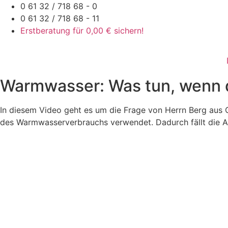
Zum
0 61 32 / 718 68 - 0
Inhalt
0 61 32 / 718 68 - 11
springen
Erstberatung für 0,00 € sichern!
Warmwasser: Was tun, wenn 
In diesem Video geht es um die Frage von Herrn Berg aus 
des Warmwasserverbrauchs verwendet. Dadurch fällt die Ab