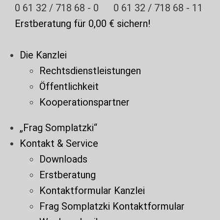
Zum
0 61 32 / 718 68 - 0
0 61 32 / 718 68 - 11
Inhalt
Erstberatung für 0,00 € sichern!
springen
Die Kanzlei
Rechtsdienstleistungen
Öffentlichkeit
Kooperationspartner
„Frag Somplatzki“
Kontakt & Service
Downloads
Erstberatung
Kontaktformular Kanzlei
Frag Somplatzki Kontaktformular