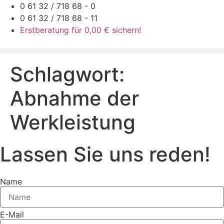
Zum
0 61 32 / 718 68 - 0
Inhalt
0 61 32 / 718 68 - 11
springen
Erstberatung für 0,00 € sichern!
Schlagwort:
Abnahme der
Werkleistung
Lassen Sie uns reden!
Name
E-Mail