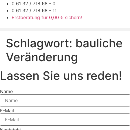
Zum
0 61 32 / 718 68 - 0
Inhalt
0 61 32 / 718 68 - 11
springen
Erstberatung für 0,00 € sichern!
Schlagwort:
bauliche
Veränderung
Lassen Sie uns reden!
Name
E-Mail
Nachricht