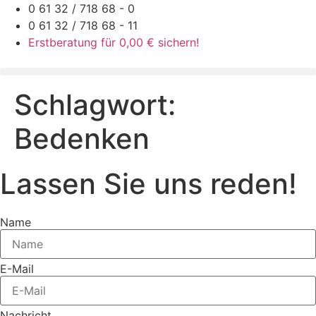
Zum
0 61 32 / 718 68 - 0
Inhalt
0 61 32 / 718 68 - 11
springen
Erstberatung für 0,00 € sichern!
Schlagwort:
Bedenken
Lassen Sie uns reden!
Name
E-Mail
Nachricht