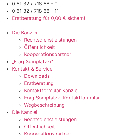
Zum
0 61 32 / 718 68 - 0
Inhalt
0 61 32 / 718 68 - 11
springen
Erstberatung für 0,00 € sichern!
Die Kanzlei
Rechtsdienstleistungen
Öffentlichkeit
Kooperationspartner
„Frag Somplatzki“
Kontakt & Service
Downloads
Erstberatung
Kontaktformular Kanzlei
Frag Somplatzki Kontaktformular
Wegbeschreibung
Die Kanzlei
Rechtsdienstleistungen
Öffentlichkeit
Kooperationspartner