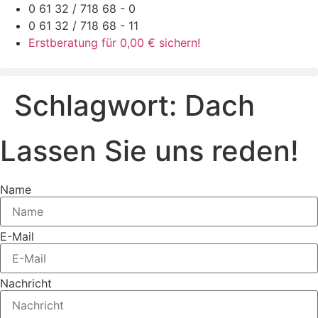
Zum
0 61 32 / 718 68 - 0
Inhalt
0 61 32 / 718 68 - 11
springen
Erstberatung für 0,00 € sichern!
Schlagwort:
Dach
Lassen Sie uns reden!
Name
E-Mail
Nachricht