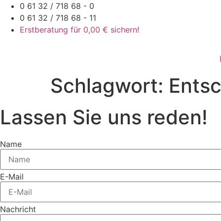
Zum
0 61 32 / 718 68 - 0
Inhalt
0 61 32 / 718 68 - 11
springen
Erstberatung für 0,00 € sichern!
Schlagwort:
Ents
Lassen Sie uns reden!
Name
E-Mail
Nachricht