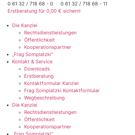
Zum
0 61 32 / 718 68 - 0
0 61 32 / 718 68 - 11
Inhalt
Erstberatung für 0,00 € sichern!
springen
Die Kanzlei
Rechtsdienstleistungen
Öffentlichkeit
Kooperationspartner
„Frag Somplatzki“
Kontakt & Service
Downloads
Erstberatung
Kontaktformular Kanzlei
Frag Somplatzki Kontaktformular
Wegbeschreibung
Die Kanzlei
Rechtsdienstleistungen
Öffentlichkeit
Kooperationspartner
„Frag Somplatzki“