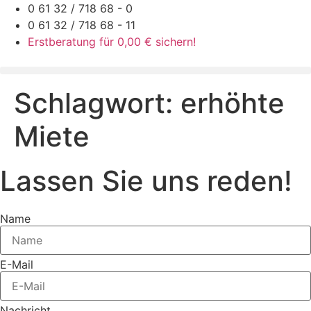
Zum
0 61 32 / 718 68 - 0
Inhalt
0 61 32 / 718 68 - 11
springen
Erstberatung für 0,00 € sichern!
Schlagwort:
erhöhte
Miete
Lassen Sie uns reden!
Name
E-Mail
Nachricht