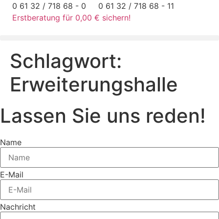
Zum
0 61 32 / 718 68 - 0
0 61 32 / 718 68 - 11
Inhalt
Erstberatung für 0,00 € sichern!
springen
Schlagwort:
Erweiterungshalle
Lassen Sie uns reden!
Name
E-Mail
Nachricht