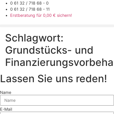
Zum
0 61 32 / 718 68 - 0
Inhalt
0 61 32 / 718 68 - 11
springen
Erstberatung für 0,00 € sichern!
Schlagwort:
Grundstücks- und
Finanzierungsvorbeha
Lassen Sie uns reden!
Name
E-Mail