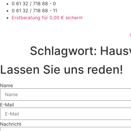
Zum
0 61 32 / 718 68 - 0
Inhalt
0 61 32 / 718 68 - 11
springen
Erstberatung für 0,00 € sichern!
Schlagwort:
Haus
Lassen Sie uns reden!
Name
E-Mail
Nachricht