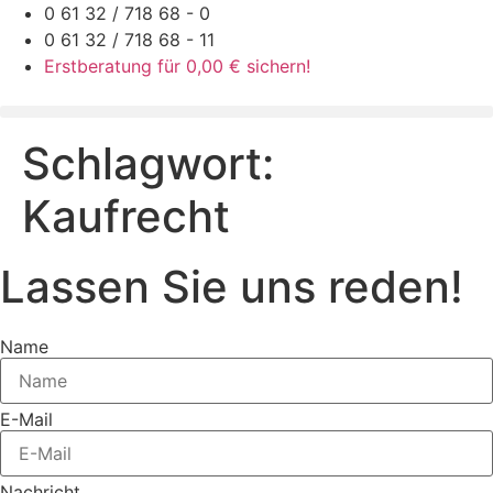
Zum
0 61 32 / 718 68 - 0
Inhalt
0 61 32 / 718 68 - 11
springen
Erstberatung für 0,00 € sichern!
Schlagwort:
Kaufrecht
Lassen Sie uns reden!
Name
E-Mail
Nachricht