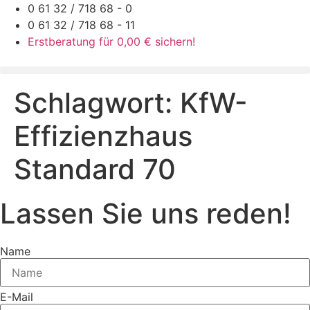
Zum
0 61 32 / 718 68 - 0
Inhalt
0 61 32 / 718 68 - 11
springen
Erstberatung für 0,00 € sichern!
Schlagwort:
KfW-
Effizienzhaus
Standard 70
Lassen Sie uns reden!
Name
E-Mail