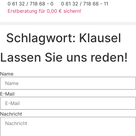
Zum
0 61 32 / 718 68 - 0
0 61 32 / 718 68 - 11
Inhalt
Erstberatung für 0,00 € sichern!
springen
Schlagwort:
Klausel
Lassen Sie uns reden!
Name
E-Mail
Nachricht