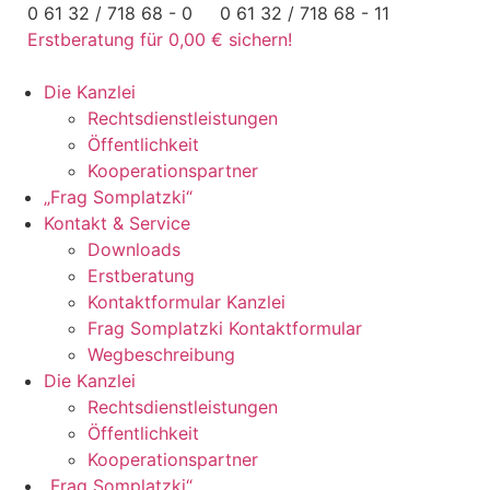
Zum
0 61 32 / 718 68 - 0
0 61 32 / 718 68 - 11
Inhalt
Erstberatung für 0,00 € sichern!
springen
Die Kanzlei
Rechtsdienstleistungen
Öffentlichkeit
Kooperationspartner
„Frag Somplatzki“
Kontakt & Service
Downloads
Erstberatung
Kontaktformular Kanzlei
Frag Somplatzki Kontaktformular
Wegbeschreibung
Die Kanzlei
Rechtsdienstleistungen
Öffentlichkeit
Kooperationspartner
„Frag Somplatzki“