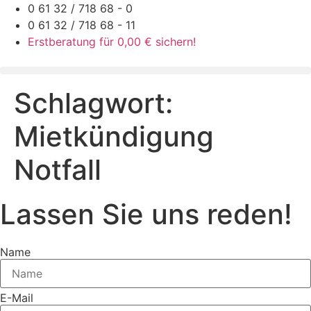
Zum
0 61 32 / 718 68 - 0
Inhalt
0 61 32 / 718 68 - 11
springen
Erstberatung für 0,00 € sichern!
Schlagwort:
Mietkündigung
Notfall
Lassen Sie uns reden!
Name
E-Mail