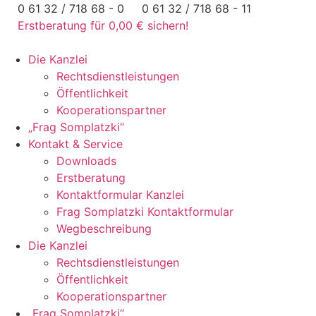
Zum
0 61 32 / 718 68 - 0
0 61 32 / 718 68 - 11
Inhalt
Erstberatung für 0,00 € sichern!
springen
Die Kanzlei
Rechtsdienstleistungen
Öffentlichkeit
Kooperationspartner
„Frag Somplatzki“
Kontakt & Service
Downloads
Erstberatung
Kontaktformular Kanzlei
Frag Somplatzki Kontaktformular
Wegbeschreibung
Die Kanzlei
Rechtsdienstleistungen
Öffentlichkeit
Kooperationspartner
„Frag Somplatzki“