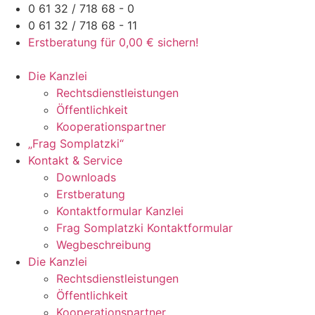
Zum
0 61 32 / 718 68 - 0
Inhalt
0 61 32 / 718 68 - 11
springen
Erstberatung für 0,00 € sichern!
Die Kanzlei
Rechtsdienstleistungen
Öffentlichkeit
Kooperationspartner
„Frag Somplatzki“
Kontakt & Service
Downloads
Erstberatung
Kontaktformular Kanzlei
Frag Somplatzki Kontaktformular
Wegbeschreibung
Die Kanzlei
Rechtsdienstleistungen
Öffentlichkeit
Kooperationspartner