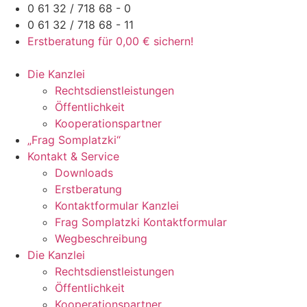
Zum
0 61 32 / 718 68 - 0
Inhalt
0 61 32 / 718 68 - 11
springen
Erstberatung für 0,00 € sichern!
Die Kanzlei
Rechtsdienstleistungen
Öffentlichkeit
Kooperationspartner
„Frag Somplatzki“
Kontakt & Service
Downloads
Erstberatung
Kontaktformular Kanzlei
Frag Somplatzki Kontaktformular
Wegbeschreibung
Die Kanzlei
Rechtsdienstleistungen
Öffentlichkeit
Kooperationspartner