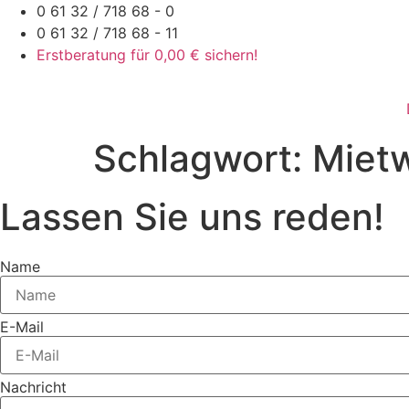
Zum
0 61 32 / 718 68 - 0
Inhalt
0 61 32 / 718 68 - 11
springen
Erstberatung für 0,00 € sichern!
Schlagwort:
Miet
Lassen Sie uns reden!
Name
E-Mail
Nachricht