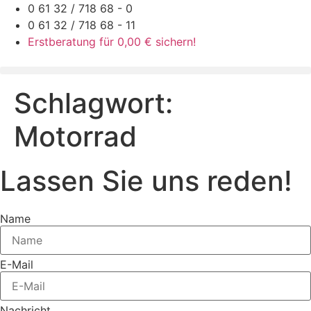
Zum
0 61 32 / 718 68 - 0
Inhalt
0 61 32 / 718 68 - 11
springen
Erstberatung für 0,00 € sichern!
Schlagwort:
Motorrad
Lassen Sie uns reden!
Name
E-Mail
Nachricht