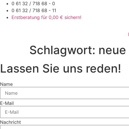
Zum
0 61 32 / 718 68 - 0
Inhalt
0 61 32 / 718 68 - 11
springen
Erstberatung für 0,00 € sichern!
Schlagwort:
neue 
Lassen Sie uns reden!
Name
E-Mail
Nachricht