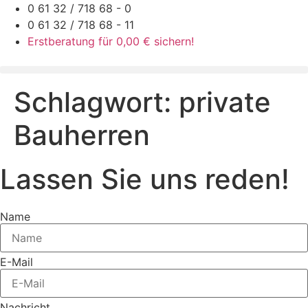
Zum
0 61 32 / 718 68 - 0
Inhalt
0 61 32 / 718 68 - 11
springen
Erstberatung für 0,00 € sichern!
Schlagwort:
private
Bauherren
Lassen Sie uns reden!
Name
E-Mail
Nachricht