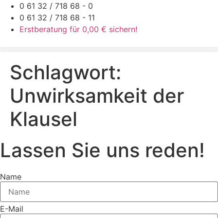
Zum
0 61 32 / 718 68 - 0
Inhalt
0 61 32 / 718 68 - 11
springen
Erstberatung für 0,00 € sichern!
Schlagwort:
Unwirksamkeit der
Klausel
Lassen Sie uns reden!
Name
E-Mail