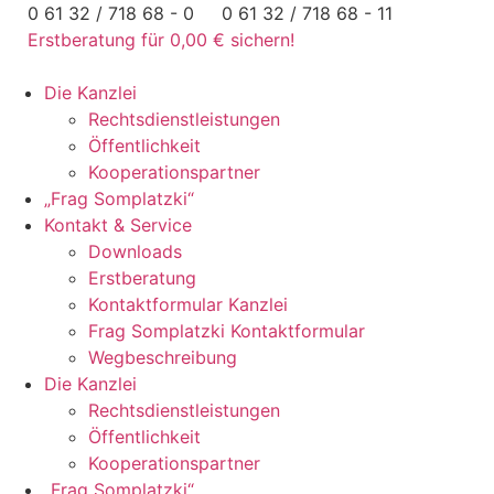
Zum
0 61 32 / 718 68 - 0
0 61 32 / 718 68 - 11
Inhalt
Erstberatung für 0,00 € sichern!
springen
Die Kanzlei
Rechtsdienstleistungen
Öffentlichkeit
Kooperationspartner
„Frag Somplatzki“
Kontakt & Service
Downloads
Erstberatung
Kontaktformular Kanzlei
Frag Somplatzki Kontaktformular
Wegbeschreibung
Die Kanzlei
Rechtsdienstleistungen
Öffentlichkeit
Kooperationspartner
„Frag Somplatzki“