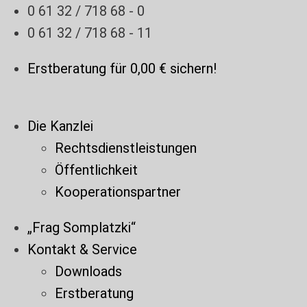
Zum
0 61 32 / 718 68 - 0
Inhalt
0 61 32 / 718 68 - 11
springen
Erstberatung für 0,00 € sichern!
Die Kanzlei
Rechtsdienstleistungen
Öffentlichkeit
Kooperationspartner
„Frag Somplatzki“
Kontakt & Service
Downloads
Erstberatung