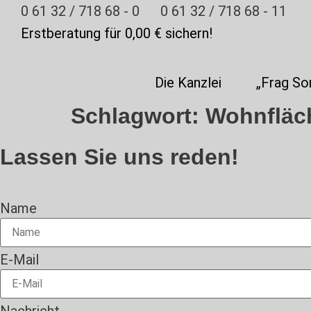
Zum
0 61 32 / 718 68 - 0
0 61 32 / 718 68 - 11
Inhalt
Erstberatung für 0,00 € sichern!
springen
Die Kanzlei
„Frag So
Schlagwort:
Wohnfläc
Lassen Sie uns reden!
Name
E-Mail
Nachricht