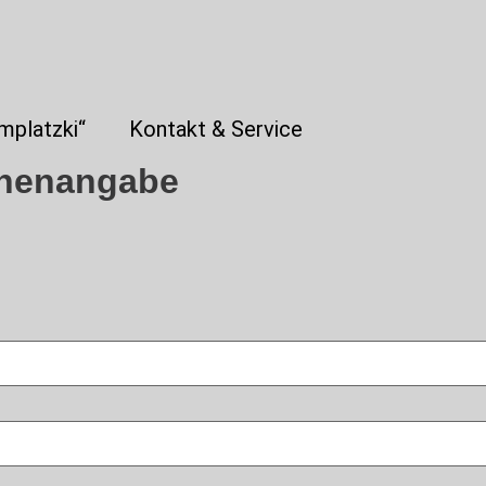
mplatzki“
Kontakt & Service
henangabe