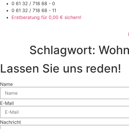
Zum
0 61 32 / 718 68 - 0
Inhalt
0 61 32 / 718 68 - 11
springen
Erstberatung für 0,00 € sichern!
Schlagwort:
Wohn
Lassen Sie uns reden!
Name
E-Mail
Nachricht